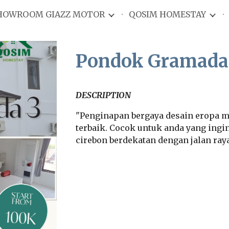
HOWROOM GIAZZ MOTOR
QOSIM HOMESTAY
ip to main content
Skip to navigat
Pondok Gramad
DESCRIPTION
"Penginapan bergaya desain eropa m
terbaik. Cocok untuk anda yang ingi
cirebon berdekatan dengan jalan ra