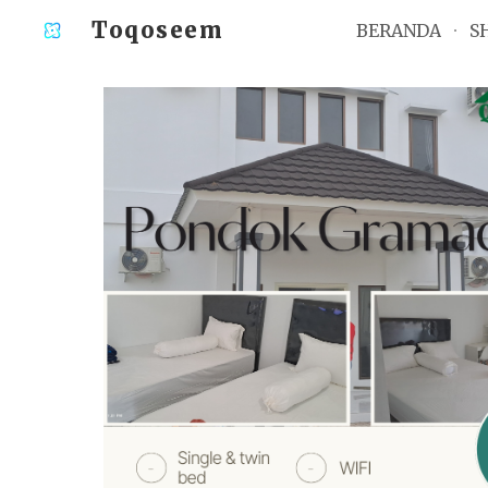
Toqoseem
BERANDA
S
Sk