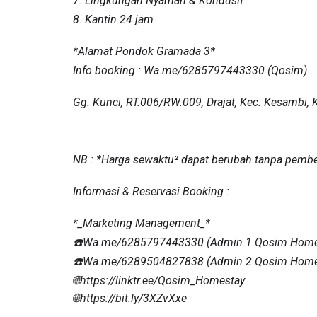
7. Lingkungan Nyaman & Kondusif
8. Kantin 24 jam
*Alamat Pondok Gramada 3*
Info booking :
Wa.me/6285797443330
(Qosim)
Gg. Kunci, RT.006/RW.009, Drajat, Kec. Kesambi,
NB : *Harga sewaktu² dapat berubah tanpa pemb
Informasi & Reservasi Booking :
*_Marketing Management_*
☎️
Wa.me/6285797443330
(Admin 1 Qosim Home
☎️
Wa.me/6289504827838
(Admin 2 Qosim Home
🌐
https://linktr.ee/Qosim_Homestay
🌐
https://bit.ly/3XZvXxe