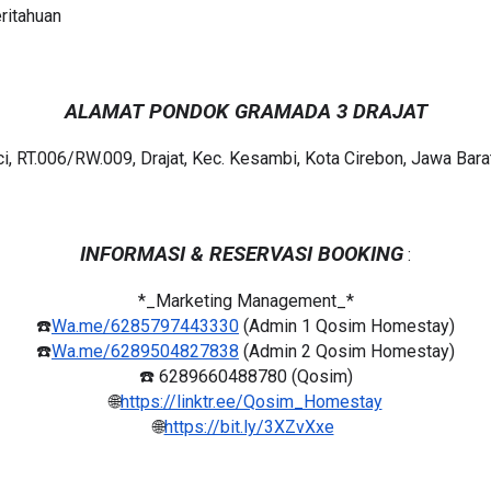
ritahuan
ALAMAT PONDOK GRAMADA
3 DRAJAT
ci, RT.006/RW.009, Drajat, Kec. Kesambi, Kota Cirebon, Jawa Bar
INFORMASI & RESERVASI BOOKING
:
*_Marketing Management_*
☎️
Wa.me/6285797443330
(Admin 1 Qosim Homestay)
☎️
Wa.me/6289504827838
(Admin 2 Qosim Homestay)
☎️ 6289660488780 (Qosim)
🌐
https://linktr.ee/Qosim_Homestay
🌐
https://bit.ly/3XZvXxe