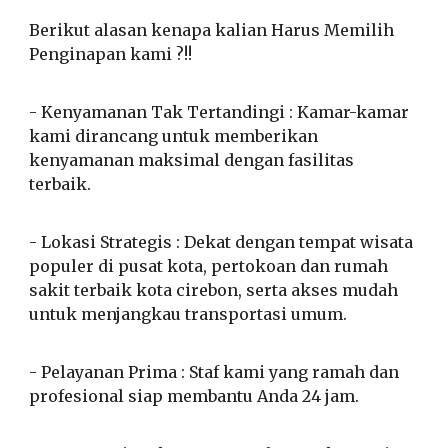
Berikut alasan kenapa kalian Harus Memilih
Penginapan kami ?!!
- Kenyamanan Tak Tertandingi : Kamar-kamar
kami dirancang untuk memberikan
kenyamanan maksimal dengan fasilitas
terbaik.
- Lokasi Strategis : Dekat dengan tempat wisata
populer di pusat kota, pertokoan dan rumah
sakit terbaik kota cirebon, serta akses mudah
untuk menjangkau transportasi umum.
- Pelayanan Prima : Staf kami yang ramah dan
profesional siap membantu Anda 24 jam.