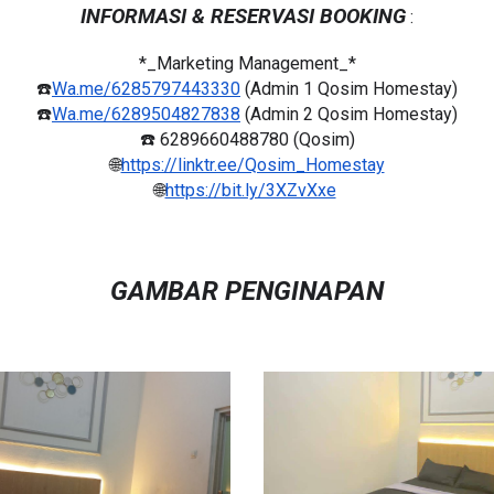
INFORMASI & RESERVASI BOOKING
:
*_Marketing Management_*
☎️
Wa.me/6285797443330
(Admin 1 Qosim Homestay)
☎️
Wa.me/6289504827838
(Admin 2 Qosim Homestay)
☎️ 6289660488780 (Qosim)
🌐
https://linktr.ee/Qosim_Homestay
🌐
https://bit.ly/3XZvXxe
GAMBAR PENGINAPAN