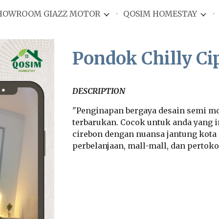
HOWROOM GIAZZ MOTOR
QOSIM HOMESTAY
ip to main content
Skip to navigat
Pondok
Chilly Ci
DES
C
RIPTION
"Penginapan bergaya desain
semi
mo
terbarukan. Cocok untuk anda yang 
cirebon dengan nuansa
jantung kota
perbelanjaan, mall-mall, dan pertok