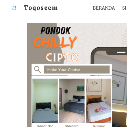
Toqoseem
BERANDA
S
Sk