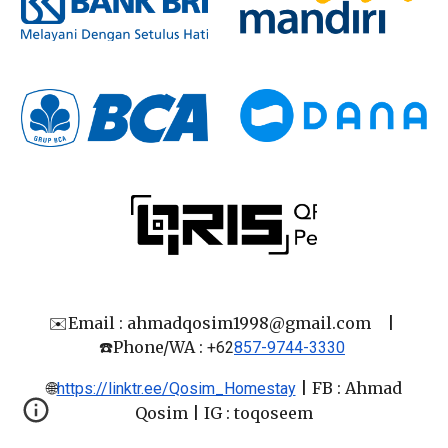
✉️Email : ahmadqosim1998@gmail.com
|
☎️Phone/WA :
+62
857-9744-3330
🌐
|
FB : Ahmad
https://linktr.ee/Qosim_Homestay
Qosim
| IG : toqoseem