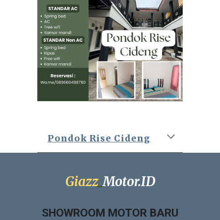
Pondok Rise Cideng
Giazz
_
Motor.ID
SHOWROOM MOTOR BARU