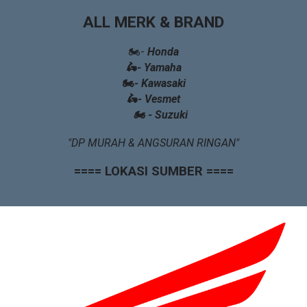
ALL MERK & BRAND
🏍️-
Honda
🛵
-
Yamaha
🏍️
-
Kawasaki
🛵
-
Vesmet
🏍️ - Suzuki
"
DP MURAH & ANGSURAN RINGAN
"
==== LOKASI
SUMBER
====