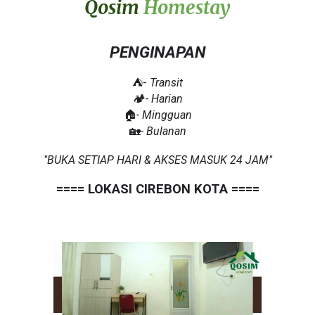
Qosim
Homestay
PENGINAPAN
⛺-
Transit
🏕️
- Harian
🏠
- Mingguan
🏡
- Bulanan
"BUKA SETIAP HARI & AKSES MASUK 24 JAM"
==== LOKASI CIREBON KOTA ====